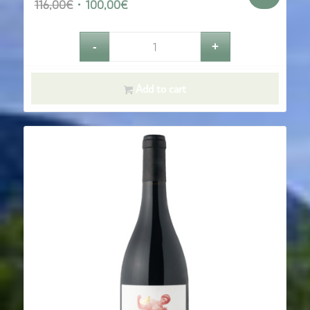
Le
Le
116,00
€
100,00
€
prix
prix
initial
actuel
était :
est :
116,00€.
100,00€.
Add to cart