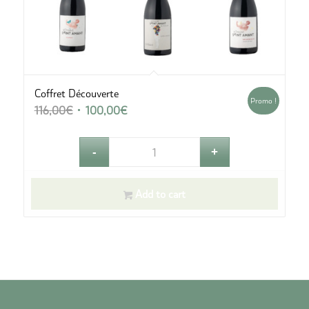
Coffret Découverte
Promo !
Le
Le
116,00
€
100,00
€
prix
prix
initial
actuel
était :
est :
116,00€.
100,00€.
Add to cart