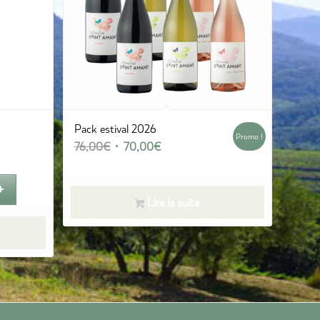
Pack estival 2026
Promo !
Le
Le
76,00
€
70,00
€
prix
prix
initial
actuel
était :
est :
Lire la suite
76,00€.
70,00€.